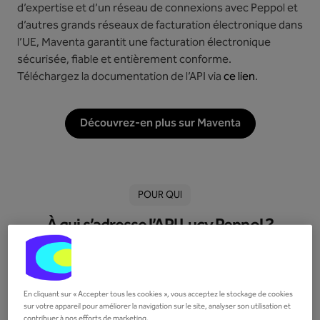
d’expertise et d’un réseau de connexions avec Peppol et
d’autres grands réseaux de facturation électronique dans
l’UE, Maventa garantit une facturation électronique
sécurisée, fiable et entièrement conforme.
Téléchargez la documentation de l’API via
ce lien
.
Découvrez-en plus sur Maventa
POUR QUI
À qui s’adresse l’API Lucy Peppol ?
En cliquant sur « Accepter tous les cookies », vous acceptez le stockage de cookies
sur votre appareil pour améliorer la navigation sur le site, analyser son utilisation et
contribuer à nos efforts de marketing.