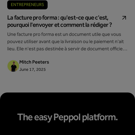
ENTREPRENEURS
La facture pro forma : qu'est-ce que c'est,
pourquoi l'envoyer et comment la rédiger ?
Une facture pro forma est un document utile que vous
pouvez utiliser avant que la livraison ou le paiement n'ait
lieu. Elle n'est pas destinée à servir de document officiel,
juridique ou fiscal, mais sert de devis préliminaire détaillé.
Mitch Peeters
Dans ce blog, lisez tout sur ce qu'est une facture pro
June 17, 2025
forma, quand l'utiliser, quelles informations elle doit
contenir et comment elle se compare à une facture
ordinaire.
The easy Peppol platform.