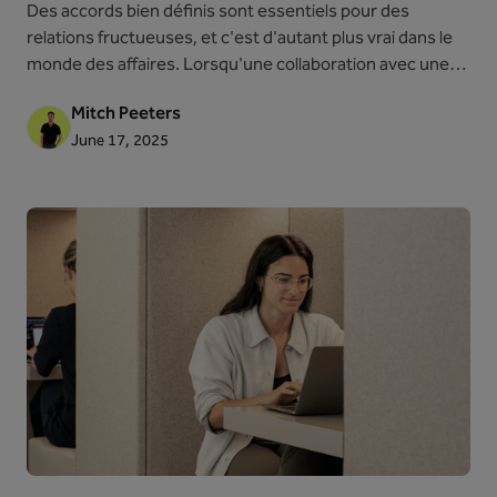
Des accords bien définis sont essentiels pour des
relations fructueuses, et c'est d'autant plus vrai dans le
monde des affaires. Lorsqu'une collaboration avec une
autre entreprise est envisagée, nous vous
Mitch Peeters
recommandons vivement de formaliser cette relation par
June 17, 2025
un accord de collaboration précis. Dans cet article, nous
expliquons ce qu'implique exactement un tel accord, ses
caractéristiques, et les points cruciaux à considérer lors
de sa rédaction. Cela vous aidera à éviter des surprises
désagréables et à vous concentrer pleinement sur ce qui
compte vraiment : entreprendre.