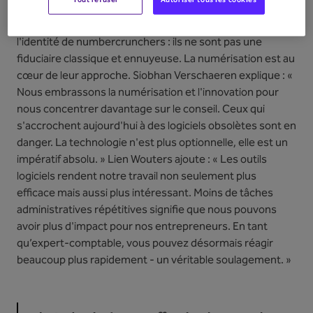
Le changement de nom en 2024 reflète le cœur de
l'identité de numbercrunchers : ils ne sont pas une
fiduciaire classique et ennuyeuse. La numérisation est au
cœur de leur approche. Siobhan Verschaeren explique : «
Nous embrassons la numérisation et l'innovation pour
nous concentrer davantage sur le conseil. Ceux qui
s'accrochent aujourd'hui à des logiciels obsolètes sont en
danger. La technologie n'est plus optionnelle, elle est un
impératif absolu. » Lien Wouters ajoute : « Les outils
logiciels rendent notre travail non seulement plus
efficace mais aussi plus intéressant. Moins de tâches
administratives répétitives signifie que nous pouvons
avoir plus d'impact pour nos entrepreneurs. En tant
qu’expert-comptable, vous pouvez désormais réagir
beaucoup plus rapidement - un véritable soulagement. »