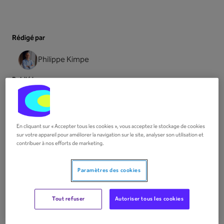
Rédigé par
Philippe Kimpe
Publié le
March 24, 2025
Copier le lien
En cliquant sur « Accepter tous les cookies », vous acceptez le stockage de cookies
sur votre appareil pour améliorer la navigation sur le site, analyser son utilisation et
contribuer à nos efforts de marketing.
Quelles sont les exigences
Paramètres des cookies
techniques pour utiliser
Peppol ?
Tout refuser
Autoriser tous les cookies