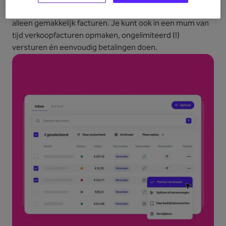
Met de gebruiksvriendelijke flow van Lucy ontvang je niet
alleen gemakkelijk facturen. Je kunt ook in een mum van
tijd verkoopfacturen opmaken, ongelimiteerd (!)
versturen én eenvoudig betalingen doen.