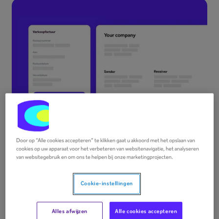
Door op “Alle cookies accepteren” te klikken gaat u akkoord met het opslaan van
cookies op uw apparaat voor het verbeteren van websitenavigatie, het analyseren
van websitegebruik en om ons te helpen bij onze marketingprojecten.
Cookie-instellingen
Een volwaardig facturatiepakket,
klaar voor e-invoicing
Alles afwijzen
Alle cookies accepteren