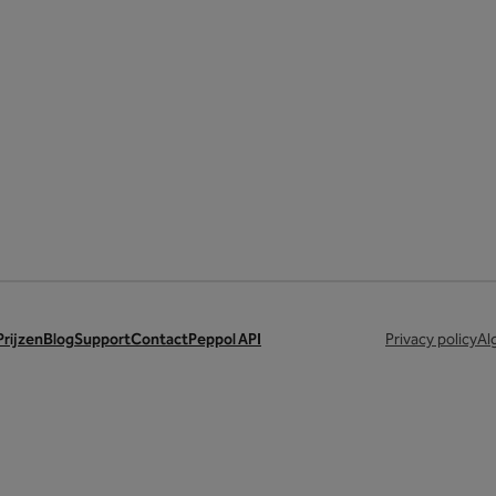
Prijzen
Blog
Support
Contact
Peppol API
Privacy policy
Al