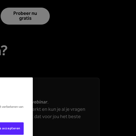
Probeer nu
gratis
n?
dens ons
online webinar
.
et verbeteren van
r je hoe Lucy werkt en kun je al je vragen
 Kies een moment dat voor jou het beste
es accepteren