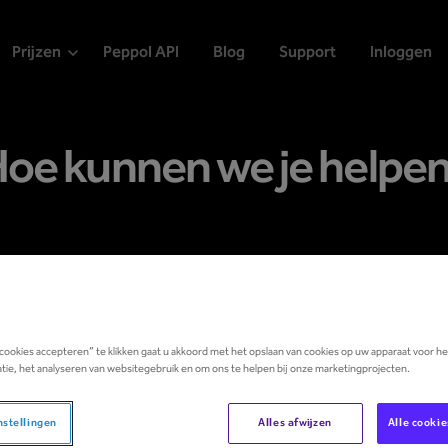
Prijzen
Peppol API
Blog
Support
Inloggen
oe kunnen we je helpe
Online webinar
cy?
Ontdek Lucy in actie tij
 cookies accepteren” te klikken gaat u akkoord met het opslaan van cookies op uw apparaat voor h
tgebreide
support-
In slechts 15 minuten lee
tie, het analyseren van websitegebruik en om ons te helpen bij onze marketingprojecten.
vraag aan onze chatbot,
live stellen via de chat.
past!
nstellingen
Alles afwijzen
Alle cooki