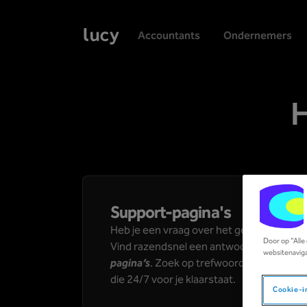
Accountants
Ondernemers
H
Support-pagina's
Heb je een vraag over het gebruik van Lu
Door op “Alle
Vind razendsnel een antwoord in onze ui
websitenaviga
pagina’s
. Zoek op trefwoorden of stel je 
die 24/7 voor je klaarstaat.
Cookie-i