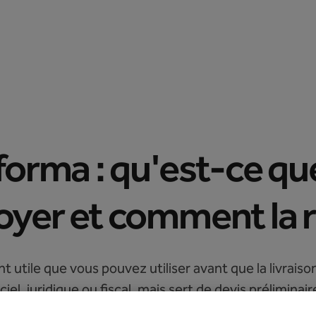
Se
Tarifs
Peppol API
Blog
Support
connecter
forma : qu'est-ce que
oyer et comment la r
tile que vous pouvez utiliser avant que la livraison o
el, juridique ou fiscal, mais sert de devis préliminaire
 l'utiliser, quelles informations elle doit contenir 