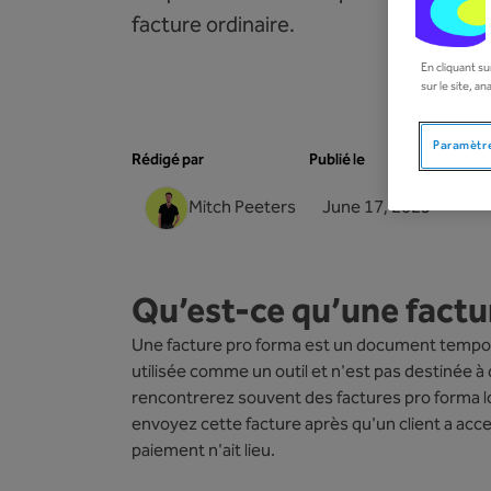
facture ordinaire.
En cliquant su
sur le site, a
Paramètre
Rédigé par
Publié le
Mitch Peeters
June 17, 2025
Qu’est-ce qu’une factu
Une facture pro forma est un document temporai
utilisée comme un outil et n'est pas destinée à
rencontrerez souvent des factures pro forma lor
envoyez cette facture après qu'un client a accept
paiement n'ait lieu.