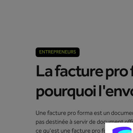
Comptables
Entrepreneurs
ENTREPRENEURS
La facture pro 
pourquoi l'env
Une facture pro forma est un document u
pas destinée à servir de document offici
ce qu'est une facture pro forma, quand