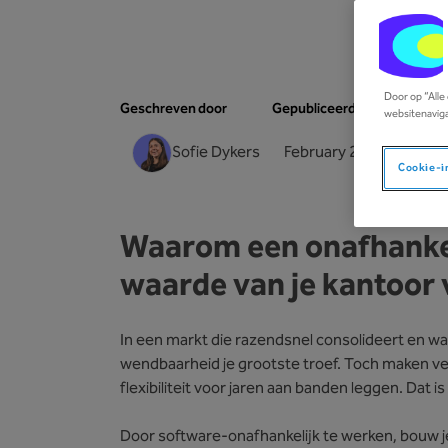
Door op “Alle
Geschreven door
Gepubliceerd op
websitenaviga
Sofie Dykers
February 20, 2026
Cookie-i
Waarom een onafhankel
waarde van je kantoor
In een markt die razendsnel consolideert en waa
wendbaarheid je grootste troef. Toch maken v
flexibiliteit voor jaren aan banden leggen. Dat i
Door software-onafhankelijk te werken, bouw je a