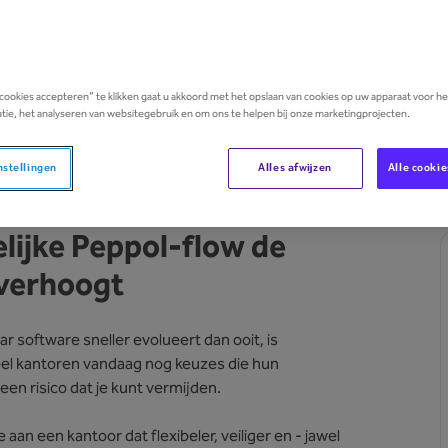
 cookies accepteren” te klikken gaat u akkoord met het opslaan van cookies op uw apparaat voor h
tie, het analyseren van websitegebruik en om ons te helpen bij onze marketingprojecten.
nstellingen
Alles afwijzen
Alle cooki
ijke Peppol-flow de
 verhoogt
r software sneller evolueert dan ooit, is
eel kantoren vandaag nog keuzes die hun
s een risico dat je kunt vermijden.
an een kantoor dat flexibeler, veiliger en - jawel