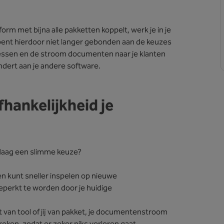
form met bijna alle pakketten koppelt, werk je in je
bent hierdoor niet langer gebonden aan de keuzes
ocessen en de stroom documenten naar je klanten
andert aan je andere software.
hankelijkheid je
daag een slimme keuze?
en kunt sneller inspelen op nieuwe
eperkt te worden door je huidige
t van tool of jij van pakket, je documentenstroom