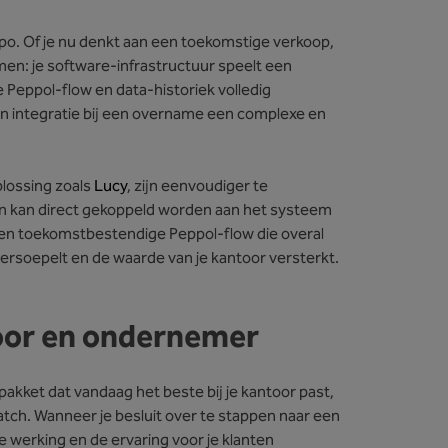
o. Of je nu denkt aan een toekomstige verkoop,
men: je software-infrastructuur speelt een
e Peppol-flow en data-historiek volledig
een integratie bij een overname een complexe en
lossing zoals
Lucy
, zijn eenvoudiger te
en kan direct gekoppeld worden aan het systeem
een toekomstbestendige Peppol-flow die overal
versoepelt en de waarde van je kantoor versterkt.
toor en ondernemer
akket dat vandaag het beste bij je kantoor past,
match. Wanneer je besluit over te stappen naar een
e werking en de ervaring voor je klanten