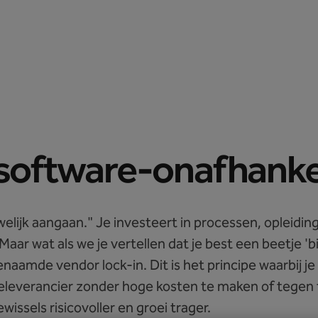
Prijzen
Peppol API
Blog
Support
Inloggen
software-onafhankeli
elijk aangaan." Je investeert in processen, opleiding
. Maar wat als we je vertellen dat je best een beetje
aamde vendor lock-in. Dit is het principe waarbij je
leverancier zonder hoge kosten te maken of tegen t
ssels risicovoller en groei trager.