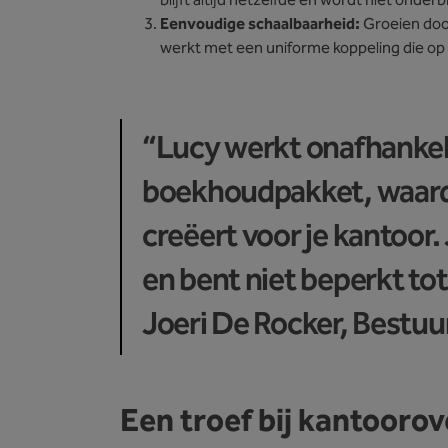
blijft altijd hetzelfde en wordt niet onder
Eenvoudige schaalbaarheid:
Groeien doo
werkt met een uniforme koppeling die op 
“Lucy werkt onafhankeli
boekhoudpakket, waardo
creëert voor je kantoor.
en bent niet beperkt to
Joeri De Rocker, Bestuu
Een troef bij kantooro