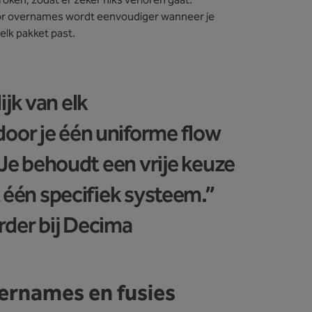
broken, zodat er zeker niks verloren gaat.
r overnames wordt eenvoudiger wanneer je
elk pakket past.
jk van elk
or je één uniforme flow
 Je behoudt een vrije keuze
t één specifiek systeem.”
rder bij Decima
vernames en fusies