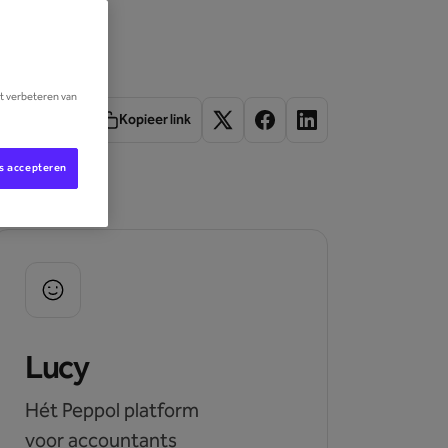
et verbeteren van
Kopieer link
es accepteren
Lucy
Hét Peppol platform
voor accountants