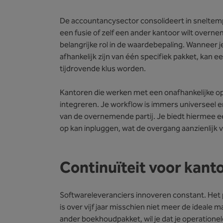
De accountancysector consolideert in sneltemp
een fusie of zelf een ander kantoor wilt overne
belangrijke rol in de waardebepaling. Wanneer j
afhankelijk zijn van één specifiek pakket, kan 
tijdrovende klus worden.
Kantoren die werken met een onafhankelijke op
integreren. Je workflow is immers universeel 
van de overnemende partij. Je biedt hiermee 
op kan inpluggen, wat de overgang aanzienlijk 
Continuïteit voor kan
Softwareleveranciers innoveren constant. Het p
is over vijf jaar misschien niet meer de ideale 
ander boekhoudpakket, wil je dat je operationel