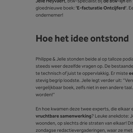
Jelle Heyvaert
, btw-specialist bij
de Btw-lijn
en
gloednieuwe boek:
‘E-facturatie Ontcijferd’
. E
ondernemer!
Hoe het idee ontstond
Philippe & Jelle stonden beide al op talloze po
steeds weer dezelfde vragen op. De bestaande 
te technisch of juist te oppervlakkig. Er miste
e
stevig begrip loodste. Jelle legt verder uit: 
vergelijkbaar boek, zelfs niet in een andere ta
worden!"
En hoe kwamen deze twee experts, die elkaar
vruchtbare samenwerking
? Leuke anekdote: Je
woonden, op slechts drie straten van elkaar! Di
zondagse redactievergaderingen, waar ze met d