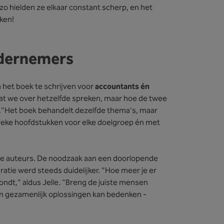
zo hielden ze elkaar constant scherp, en het
kken!
ndernemers
het boek te schrijven voor
accountants én
dat we over hetzelfde spreken, maar hoe de twee
rs."Het boek behandelt dezelfde thema's, maar
fieke hoofdstukken voor elke doelgroep én met
 de auteurs. De noodzaak aan een doorlopende
atie werd steeds duidelijker. "Hoe meer je er
rondt," aldus Jelle. "Breng de juiste mensen
n gezamenlijk oplossingen kan bedenken -