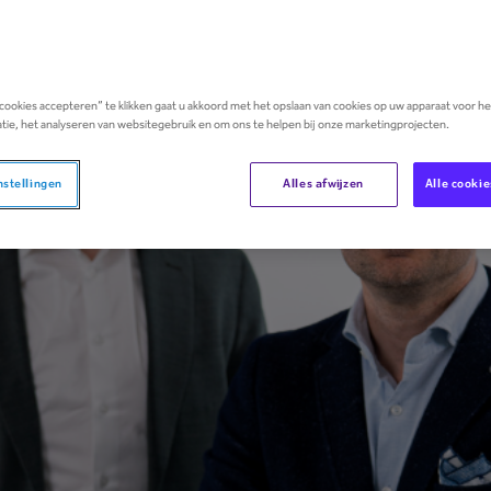
 cookies accepteren” te klikken gaat u akkoord met het opslaan van cookies op uw apparaat voor h
tie, het analyseren van websitegebruik en om ons te helpen bij onze marketingprojecten.
nstellingen
Alles afwijzen
Alle cooki