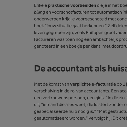
Enkele
praktische voorbeelden
die je in het b
billing
en voorschotfacturen tot automatisch in
onderwerpen krijg je voorgeschoteld met concre
boek "jouw situatie gaat herkennen." Zelf delen d
leven gegrepen zijn, zoals Philippes grootvader
Factureren was toen nog een ambachtelijk proc
genoteerd in een boekje per klant, met doordr
De accountant als huisa
Met de komst van
verplichte e-facturatie
op 1 
verschuiving in de rol van accountants. Een acco
een vertrouwenspersoon, een gids. "In die zin is
uit, "iemand die alles weet, die luistert zonder
gespecialiseerde hulp nodig is." "Met gestruct
geautomatiseerd worden," vervolgt hij. Dit cr