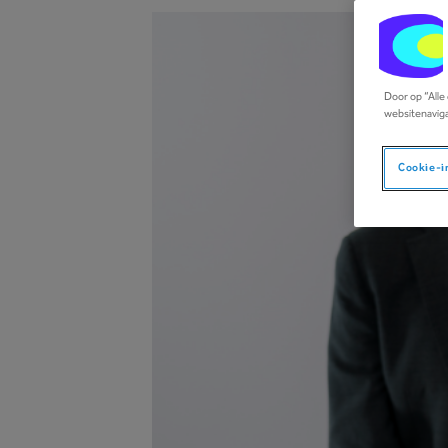
Door op “Alle
websitenaviga
Cookie-i