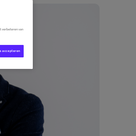
et verbeteren van
es accepteren