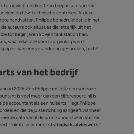
oek terugvindt en direct kan toepassen: van
self
boeken en btw-technische controles. Al deze
te handvatten. Philippe benadrukt dat je in het
e auteurs ook situaties die letterlijk uit het
 die tot begin jaren 90 een tankstation had.
es, waar elke tankbeurt zorgvuldig werd
ukpapier. Van een verandering gesproken, toch?
rts van het bedrijf
januari 2026 zien Philippe en Jelle een serieuze
untant is veel meer dan een cijferexpert; hij is
 de accountant als een huisarts," legt Philippe
 oordeel en die de juiste richting aangeeft wanneer
ureerde data vanaf de bron kunnen taken sterker
eëert "ruimte voor meer
strategisch advieswerk
."