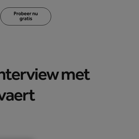
Probeer nu
gratis
-interview met
vaert