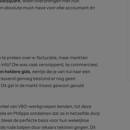
Vatsquare
, willen overbrengen met hun
en absolute must-have voor elke accountant én
dia te preken over e-facturatie, maar merkten
info? Die was vaak versnipperd, te commercieel,
en heldere gids
, eentje die je van nul naar een
"Verrassend genoeg bestond er nog geen
al. Dit gat in de markt moest gewoon gevuld
 enkel van VBO-werkgroepen kenden, tot deze
lle en Philippe ontdekten dat ze in hetzelfde dorp
t bleek de perfecte basis voor hun wekelijkse
e rode balpen door elkaars teksten gingen. Dit