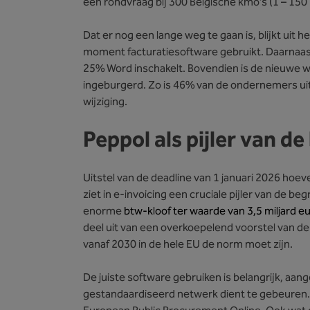
een rondvraag bij 300 Belgische kmo’s (1 – 15
Dat er nog een lange weg te gaan is, blijkt uit 
moment facturatiesoftware gebruikt. Daarnaast 
25% Word inschakelt. Bovendien is de nieuwe we
ingeburgerd. Zo is 46% van de ondernemers ui
wijziging.
Peppol als pijler van d
Uitstel van de deadline van 1 januari 2026 hoe
ziet in e-invoicing een cruciale pijler van de b
enorme
btw-kloof ter waarde van 3,5 miljard e
deel uit van een overkoepelend voorstel van d
vanaf 2030 in de hele EU de norm moet zijn.
De juiste software gebruiken is belangrijk, aang
gestandaardiseerd netwerk dient te gebeuren. 