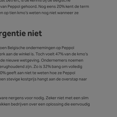
 betreft, is de kennis bij de Belgische
 van Peppol gehoord. Nog eens 20% kent de term
en op tien kmo’s weten nog niet wanneer ze
gentie niet
ljoen Belgische ondernemingen op Peppol
werk aan de winkel is. Toch voelt 47% van de kmo’s
op de nieuwe wetgeving. Ondernemers noemen
erughoudend zijn. Zo is 32% bang om volledig
40% geeft aan niet te weten hoe ze Peppol
n stevige kostprijs hangt aan de overstap naar
ware nergens voor nodig. Zeker niet met een slim
hikken bedrijven over een oplossing die eenvoudig