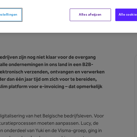
nstellingen
Alles afwijzen
Alle cooki
drijven zijn nog niet klaar voor de overgang
 alle ondernemingen in ons land in een B2B-
elektronisch verzenden, ontvangen en verwerken
r dan één jaar tijd om zich voor te bereiden,
slim platform voor e-invoicing – dat opmerkelijk
gitalisering van het Belgische bedrijfsleven. Voor
cturatieprocessen moeten aanpassen. Lucy, de
en onderdeel van Yuki en de Visma-groep, ging in