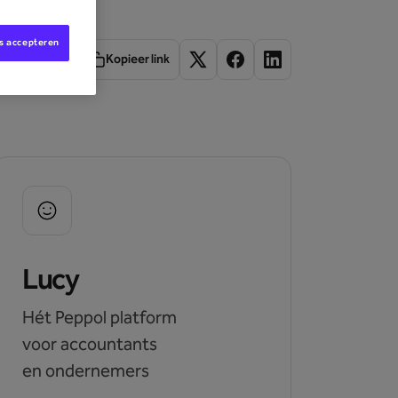
es accepteren
Kopieer link
Lucy
Hét Peppol platform
voor accountants
en ondernemers