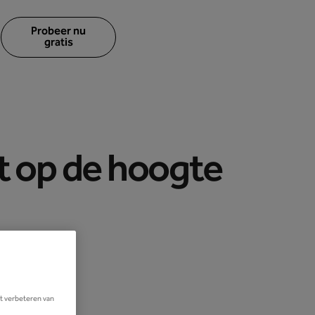
Probeer nu
gratis
t op de hoogte
et verbeteren van