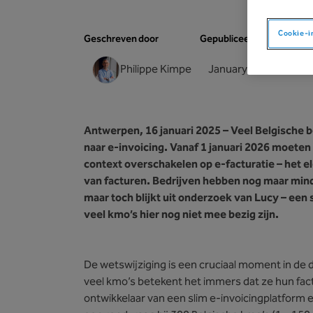
Cookie-i
Geschreven door
Gepubliceerd op
Philippe Kimpe
January 16, 2025
Antwerpen, 16 januari 2025 – Veel Belgische be
naar e-invoicing. Vanaf 1 januari 2026 moeten
context overschakelen op e-facturatie – het 
van facturen. Bedrijven hebben nog maar minde
maar toch blijkt uit onderzoek van Lucy – een 
veel kmo’s hier nog niet mee bezig zijn.
De wetswijziging is een cruciaal moment in de di
veel kmo’s betekent het immers dat ze hun fa
ontwikkelaar van een slim e-invoicingplatform 