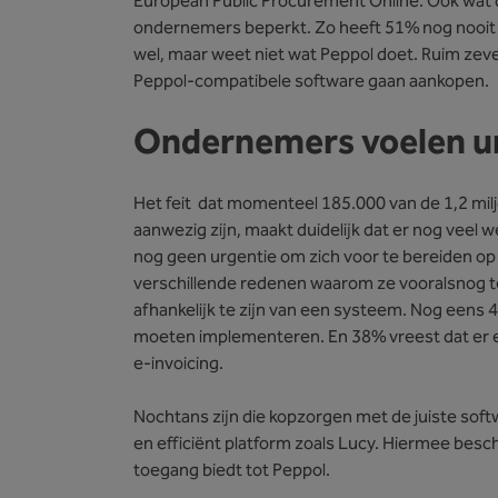
European Public Procurement Online. Ook wat dat
ondernemers beperkt. Zo heeft 51% nog nooit
wel, maar weet niet wat Peppol doet. Ruim zev
Peppol-compatibele software gaan aankopen.
Ondernemers voelen ur
Het feit dat momenteel 185.000 van de 1,2 mi
aanwezig zijn, maakt duidelijk dat er nog veel 
nog geen urgentie om zich voor te bereiden 
verschillende redenen waarom ze vooralsnog t
afhankelijk te zijn van een systeem. Nog eens 
moeten implementeren. En 38% vreest dat er ee
e-invoicing.
Nochtans zijn die kopzorgen met de juiste soft
en efficiënt platform zoals Lucy. Hiermee besc
toegang biedt tot Peppol.