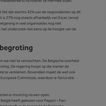
0 medewerkers) na hoever ze hiermee staan.
het feit dat slechts 42% van de respondenten op dit
is 27% nog steeds afhankelijk van Excel, terwijl
tgeving in veel organisaties nog niet
t het onderzoek niet eens op de hoogte van de
e begroting
ven we niet te verwachten. De Belgische overheid
egroting. De regering hoopt op die manier de
uro
te verkleinen. Bovendien maakt de wet ook
e Europese Commissie, waardoor e-facturatie
ezien e-invoicing via een open,
België heeft gekozen voor Peppol – Pan-