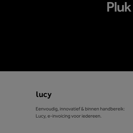
Pluk
Eenvoudig, innovatief & binnen handbereik:
Lucy, e-invoicing voor iedereen.