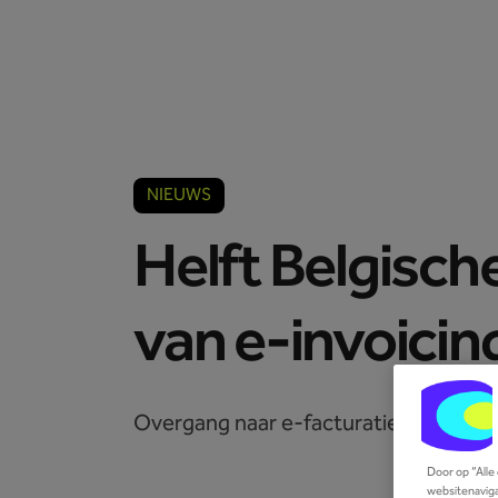
Accountants
Ondernemers
NIEUWS
Helft Belgisch
van e-invoicin
Overgang naar e-facturatie is nochtan
Door op “Alle
websitenaviga