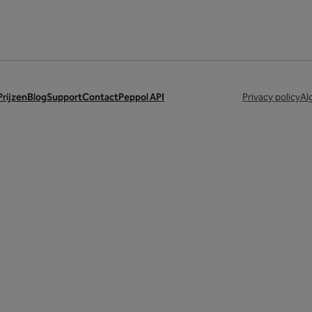
Prijzen
Blog
Support
Contact
Peppol API
Privacy policy
Al