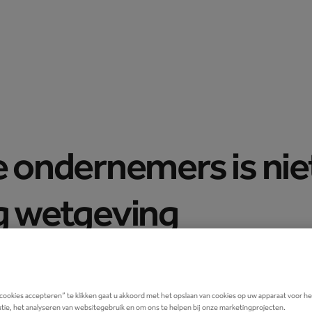
Prijzen
Peppol API
Blog
Support
Inloggen
e ondernemers is nie
g wetgeving
s verplicht vanaf 1 januari 2026
 cookies accepteren” te klikken gaat u akkoord met het opslaan van cookies op uw apparaat voor h
tie, het analyseren van websitegebruik en om ons te helpen bij onze marketingprojecten.