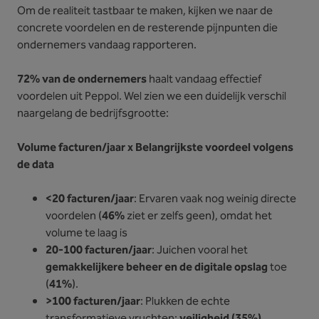
Om de realiteit tastbaar te maken, kijken we naar de
concrete voordelen en de resterende pijnpunten die
ondernemers vandaag rapporteren.
72% van de ondernemers
haalt vandaag effectief
voordelen uit Peppol. Wel zien we een duidelijk verschil
naargelang de bedrijfsgrootte:
Volume facturen/jaar x Belangrijkste voordeel volgens
de data
<20 facturen/jaar
: Ervaren vaak nog weinig directe
voordelen (
46%
ziet er zelfs geen), omdat het
volume te laag is
20-100 facturen/jaar
: Juichen vooral het
gemakkelijkere beheer en de digitale opslag
toe
(
41%
).
>100 facturen/jaar
: Plukken de echte
transformatieve vruchten:
veiligheid (35%),