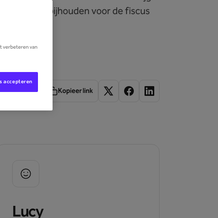
nten je moet bijhouden voor de fiscus
n!
et verbeteren van
es accepteren
Kopieer link
Lucy