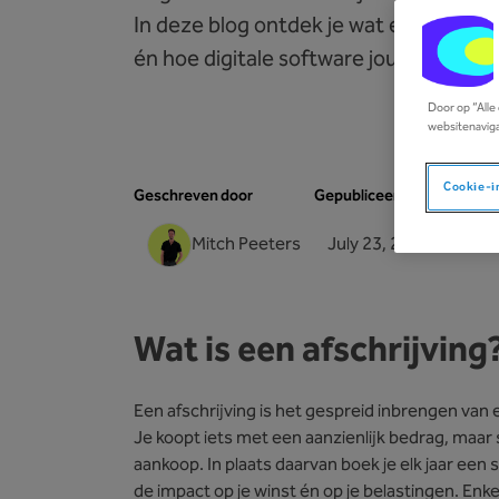
In deze blog ontdek je wat een afschri
én hoe digitale software jou kan helpe
Door op “Alle
websitenaviga
Cookie-i
Geschreven door
Gepubliceerd op
Mitch Peeters
July 23, 2025
Wat is een afschrijving
Een afschrijving is het gespreid inbrengen van 
Je koopt iets met een aanzienlijk bedrag, maar sc
aankoop. In plaats daarvan boek je elk jaar een 
de impact op je winst én op je belastingen. Enk