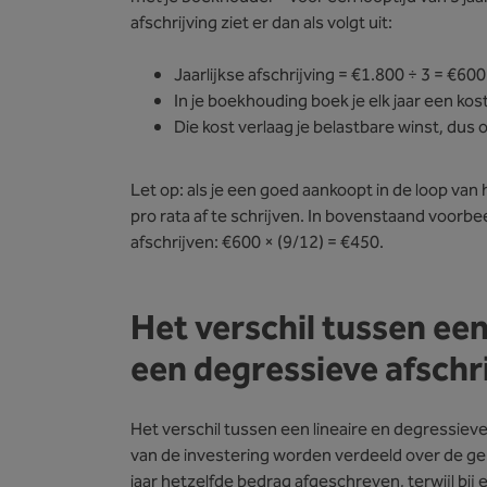
afschrijving ziet er dan als volgt uit:
Jaarlijkse afschrijving = €1.800 ÷ 3 = €600
In je boekhouding boek je elk jaar een ko
Die kost verlaag je belastbare winst, dus 
Let op: als je een goed aankoopt in de loop van 
pro rata af te schrijven. In bovenstaand voorb
afschrijven: €600 × (9/12) = €450.
Het verschil tussen een 
een degressieve afschr
Het verschil tussen een lineaire en degressieve
van de investering worden verdeeld over de gebr
jaar hetzelfde bedrag afgeschreven, terwijl bij 