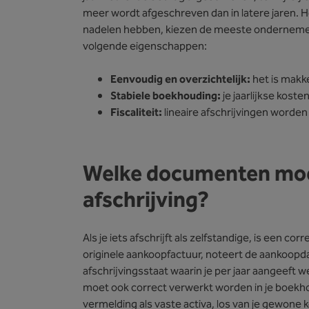
meer wordt afgeschreven dan in latere jaren. H
nadelen hebben, kiezen de meeste ondernemers 
volgende eigenschappen:
Eenvoudig en overzichtelijk:
het is makke
Stabiele boekhouding:
je jaarlijkse koste
Fiscaliteit:
lineaire afschrijvingen worden
Welke documenten moet
afschrijving?
Als je iets afschrijft als zelfstandige, is een c
originele aankoopfactuur, noteert de aankoopd
afschrijvingsstaat waarin je per jaar aangeeft w
moet ook correct verwerkt worden in je boekho
vermelding als vaste activa, los van je gewone 