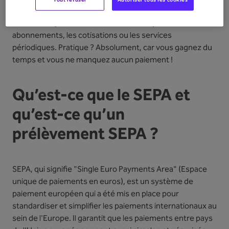
être basé sur une autorisation unique ou permanente.
Pensez aux paiements récurrents tels que les
abonnements, les cotisations ou les services
périodiques. Pratique ? Absolument, car vous gagnez du
temps et vous ne manquez aucun paiement !
Qu’est-ce que le SEPA et
qu’est-ce qu’un
prélèvement SEPA ?
SEPA, qui signifie "Single Euro Payments Area" (Espace
unique de paiements en euros), est un système de
paiement européen qui a été mis en place pour
standardiser et simplifier les paiements internationaux au
sein de l'Europe. Il garantit que les paiements entre pays